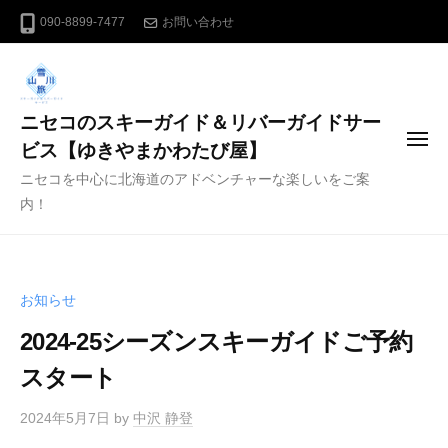
コ
090-8899-7477
お問い合わせ
ン
テ
ン
ニセコのスキーガイド＆リバーガイドサー
ツ
メ
へ
ビス【ゆきやまかわたび屋】
ニ
ス
ニセコを中心に北海道のアドベンチャーな楽しいをご案
ュ
ー
キ
内！
ッ
プ
お知らせ
2024-25シーズンスキーガイドご予約
スタート
2024年5月7日
by
中沢 静登