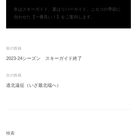
冬はスキーガイド、夏はリバーガイド。ニセコの季節に
合わせた【一番良い！】をご案内します。
投
前の投稿
稿
2023-24シーズン スキーガイド終了
ナ
ビ
次の投稿
ゲ
道北遠征（いざ最北端へ）
ー
シ
ョ
ン
検索