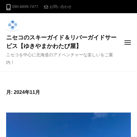
コ
090-8899-7477
お問い合わせ
ン
テ
ン
ニセコのスキーガイド＆リバーガイドサー
ツ
メ
へ
ビス【ゆきやまかわたび屋】
ニ
ス
ニセコを中心に北海道のアドベンチャーな楽しいをご案
ュ
ー
キ
内！
ッ
プ
月:
2024年11月