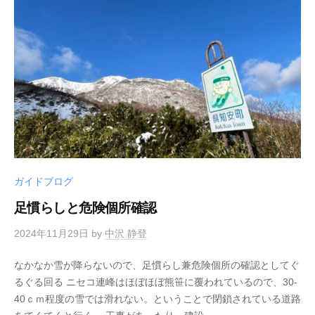
ガイドブログ
足慣らしと危険個所確認
2024年11月29日
by
中沢 静登
なかなか雪が降らないので、足慣らし兼危険個所の確認としてぐ
るぐる回る ニセコ連峰はほぼほぼ熊笹に覆われているので、30-
40ｃｍ程度の雪では滑れない。ということで閉鎖されている道路