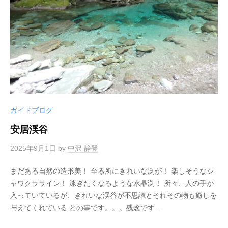
ガイドブログ
安居渓谷
2025年9月1日
by
中沢 静登
まだある自然の造形美！ 至る所にきれいな渕が！ 楽しそうなシ
ャワクラライン！ 泳ぎたくなるような水晶渕！ 所々、人の手が
入っていているが、きれいな渓谷が不思議とそれその物も癒しを
与えてくれている との事です。。。残念です...