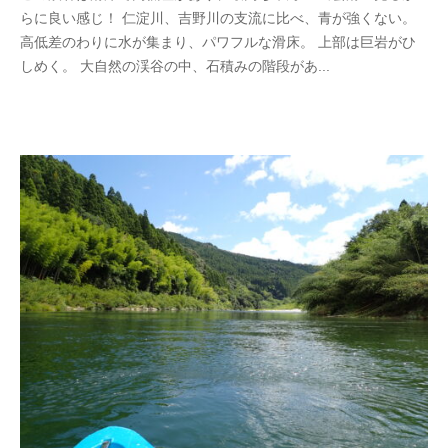
らに良い感じ！ 仁淀川、吉野川の支流に比べ、青が強くない。
高低差のわりに水が集まり、パワフルな滑床。 上部は巨岩がひ
しめく。 大自然の渓谷の中、石積みの階段があ...