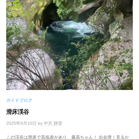
ガイドブログ
滑床渓谷
2025年9月10日
by
中沢 静登
この渓谷は滑床で高低差があり、最高ちゃん！ 出会滑！見るか