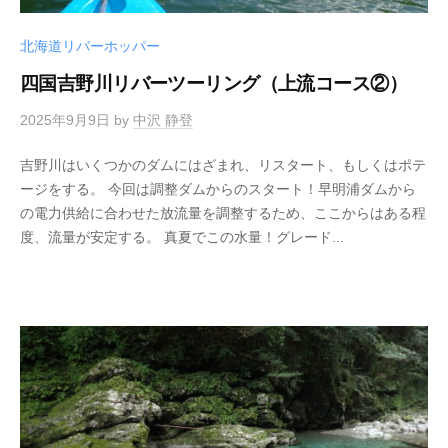
北海道リバーホッパー
四国吉野川リバーツーリング（上流コース②）
2025年9月9日
by
中沢 静登
吉野川はいくつかのダムにはざまれ、リスタート、もしくはポテ
ージをする。 今回は調整ダムからのスタート！早明浦ダムから
の電力供給に合わせた放流量を調整するため、ここからはある程
度、流量が安定する。 真夏でこの水量！グレード...