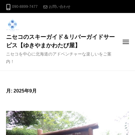
コ
090-8899-7477
お問い合わせ
ン
テ
ン
ニセコのスキーガイド＆リバーガイドサー
ツ
メ
へ
ビス【ゆきやまかわたび屋】
ニ
ス
ニセコを中心に北海道のアドベンチャーな楽しいをご案
ュ
ー
キ
内！
ッ
プ
月:
2025年9月