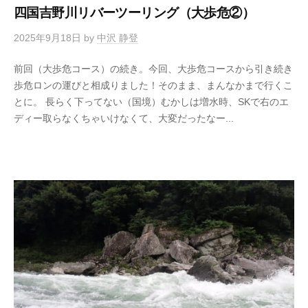
四国吉野川リバーツーリング（大歩危②）
2025年9月18日
by
中沢 静登
前回（大歩危コース）の続き。今回、大歩危コースから引き続き
歩危ロンの運びと相成りました！そのまま、まんなかまで行くこ
とに。 長らく下ってない（国境）むかしは増水時、SKで右のエ
ディー取らなくちゃいけなくて、大変だったなー...