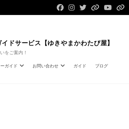
フ
イ
ツ
初
ユ
リ
ェ
ン
イ
め
ー
バ
イ
ス
ッ
て
チ
ー
ス
タ
タ
の
ュ
ツ
ガイドサービス【ゆきやまかわたび屋】
ブ
ー
フ
ー
ア
いをご案内！
ッ
ペ
ル
ブ
ー
ク
ー
ハ
ご
アーガイド
お問い合わせ
ガイド
ブログ
ペ
ジ
イ
予
ー
ク
約
ジ
バ
フ
ッ
ォ
ク
ー
カ
ム
ン