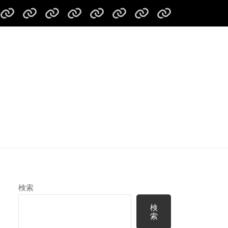
リ
ス
リ
パ
お
北
尻
北
バ
キ
バ
ド
問
海
別
海
ー
ー
ー
リ
い
道
川
道
ガ
ツ
ツ
ン
合
リ
リ
リ
イ
ア
ア
グ
わ
バ
バ
バ
ド
ー
ー
レ
せ！
ー
ー
ー
ツ
ガ
ガ
ス
ツ
ツ
ホ
ア
イ
イ
キ
ー
ー
ッ
ー
ド
ド
ュ
リ
リ
パ
危
ー
ン
ン
ー
険
講
グ
グ
（募
検索
告
習
ガ
ガ
集
知
(プ
イ
イ
ツ
検
索
ラ
ド
ド
ア