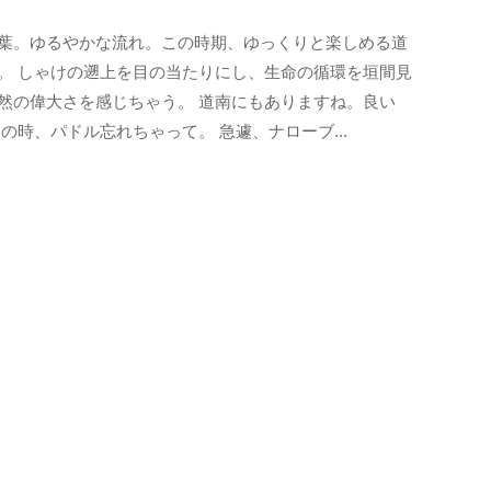
蹄
葉。ゆるやかな流れ。この時期、ゆっくりと楽しめる道
山
。 しゃけの遡上を目の当たりにし、生命の循環を垣間見
BTL
然の偉大さを感じちゃう。 道南にもありますね。良い
この時、パドル忘れちゃって。 急遽、ナローブ...