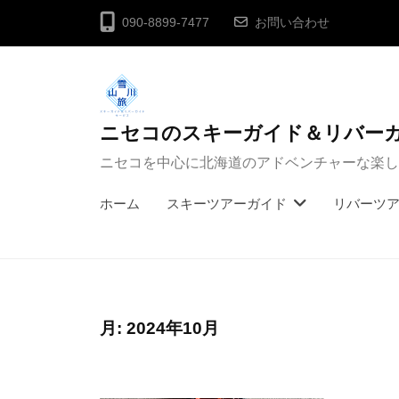
コ
090-8899-7477
お問い合わせ
ン
テ
ン
ツ
ニセコのスキーガイド＆リバー
へ
ニセコを中心に北海道のアドベンチャーな楽し
ス
キ
ホーム
スキーツアーガイド
リバーツ
ッ
プ
月:
2024年10月