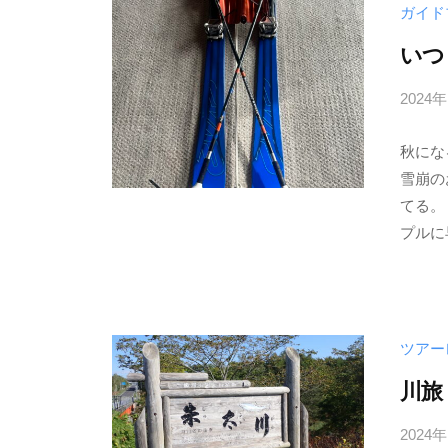
ガイド
いつ
2024
秋にな
雪崩の
てる。
プルに
ツアー
川旅
2024