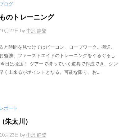
ブログ
ト
ものトレーニング
リ
ー
年10月27日
by
中沢 静登
ツ
ると時間を見つけてはビーコン、ロープワーク、搬送、
ア
お勉強、ファーストエイドのトレーニングをぐるぐるし
ー
 今日は搬送！ ツアーで持っていく道具で作成でき、シン
(プ
早く出来るがポイントとなる。可能な限り、お...
ラ
イ
ベ
ー
レポート
ト）
（朱太川）
in
年10月23日
by
中沢 静登
羊