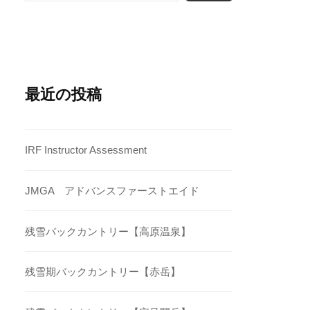
イ
（プ
(プ
ー）
ベ
ラ
ラ
ー
イ
イ
ト）
ベ
ベ
最近の投稿
ー
ー
ト）
ト)
IRF Instructor Assessment
JMGA アドバンスファーストエイド
残雪バックカントリー【高原温泉】
残雪期バックカントリー【赤岳】