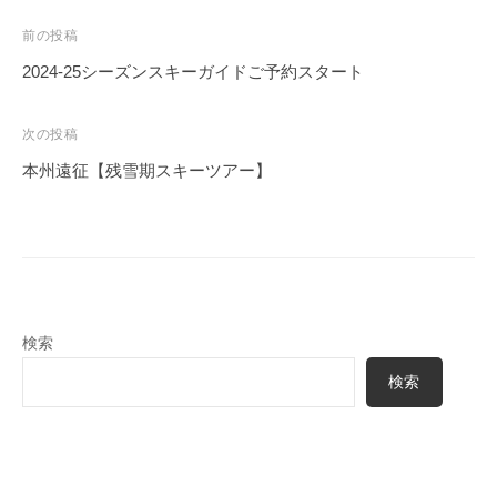
投
前の投稿
稿
2024-25シーズンスキーガイドご予約スタート
ナ
ビ
次の投稿
ゲ
本州遠征【残雪期スキーツアー】
ー
シ
ョ
ン
検索
検索