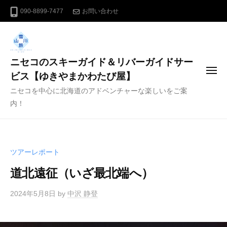
コ
090-8899-7477
お問い合わせ
ン
テ
ン
ニセコのスキーガイド＆リバーガイドサー
ツ
メ
へ
ビス【ゆきやまかわたび屋】
ニ
ス
ニセコを中心に北海道のアドベンチャーな楽しいをご案
ュ
ー
キ
内！
ッ
プ
ツアーレポート
道北遠征（いざ最北端へ）
2024年5月8日
by
中沢 静登