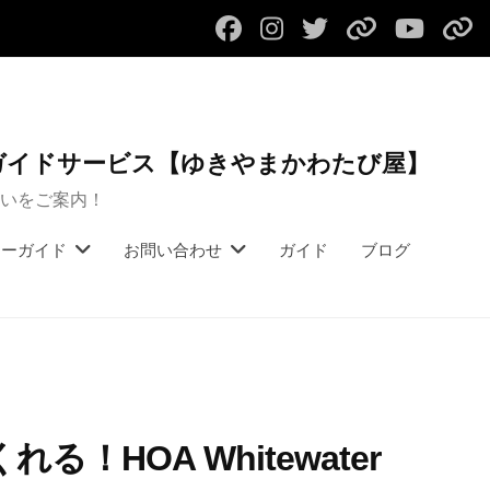
フ
イ
ツ
初
ユ
リ
ェ
ン
イ
め
ー
バ
イ
ス
ッ
て
チ
ー
ス
タ
タ
の
ュ
ツ
ガイドサービス【ゆきやまかわたび屋】
ブ
ー
フ
ー
ア
いをご案内！
ッ
ペ
ル
ブ
ー
ク
ー
ハ
ご
アーガイド
お問い合わせ
ガイド
ブログ
ペ
ジ
イ
予
ー
ク
約
ジ
バ
フ
ッ
ォ
ク
ー
カ
ム
！HOA Whitewater
ン