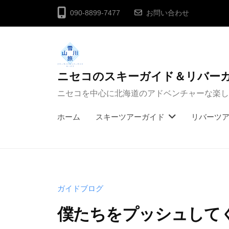
コ
090-8899-7477
お問い合わせ
ン
テ
ン
ツ
ニセコのスキーガイド＆リバー
へ
ニセコを中心に北海道のアドベンチャーな楽し
ス
キ
ホーム
スキーツアーガイド
リバーツ
ッ
プ
ガイドブログ
僕たちをプッシュしてくれる