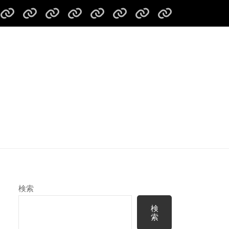
リ
ス
リ
パ
お
北
尻
北
バ
キ
バ
ド
問
海
別
海
ー
ー
ー
リ
い
道
川
道
ガ
ツ
ツ
ン
合
リ
リ
リ
イ
ア
ア
グ
わ
バ
バ
バ
ド
ー
ー
レ
せ！
ー
ー
ー
ツ
ガ
ガ
ス
ツ
ツ
ホ
ア
イ
イ
キ
ー
ー
ッ
ー
ド
ド
ュ
リ
リ
パ
危
ー
ン
ン
ー
険
講
グ
グ
（募
検索
告
習
ガ
ガ
集
知
(プ
イ
イ
ツ
検
索
ラ
ド
ド
ア