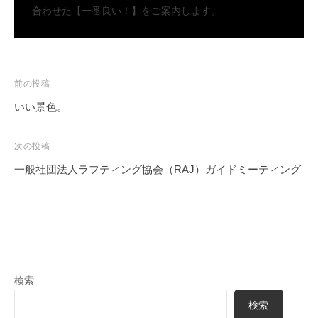
合わせた【一番良い！】をご案内します。
投
前の投稿
稿
いい景色。
ナ
ビ
次の投稿
ゲ
一般社団法人ラフティング協会（RAJ）ガイドミーティング
ー
シ
ョ
ン
検索
検索