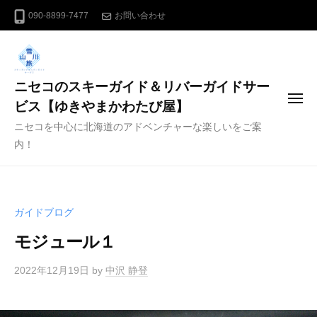
コ
090-8899-7477
お問い合わせ
ン
テ
ン
ニセコのスキーガイド＆リバーガイドサー
ツ
メ
へ
ビス【ゆきやまかわたび屋】
ニ
ス
ニセコを中心に北海道のアドベンチャーな楽しいをご案
ュ
ー
キ
内！
ッ
プ
ガイドブログ
モジュール１
2022年12月19日
by
中沢 静登