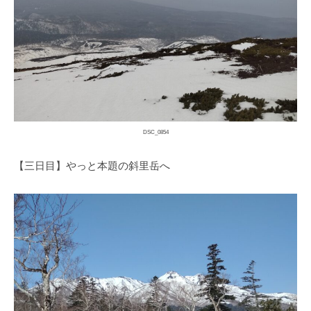
DSC_0854
【三日目】やっと本題の斜里岳へ