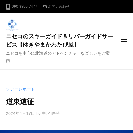
コ
090-8899-7477
お問い合わせ
ン
テ
ン
ニセコのスキーガイド＆リバーガイドサー
ツ
メ
へ
ビス【ゆきやまかわたび屋】
ニ
ス
ニセコを中心に北海道のアドベンチャーな楽しいをご案
ュ
ー
キ
内！
ッ
プ
ツアーレポート
道東遠征
2024年4月17日
by
中沢 静登