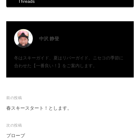
Threads
中沢 静登
冬はスキーガイド、夏はリバーガイド。ニセコの季節に
合わせた【一番良い！】をご案内します。
投
前の投稿
稿
春スキースタート！とします。
ナ
ビ
次の投稿
ゲ
プローブ