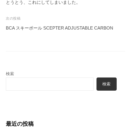
稿
とうとう、これにしてしまいました。
ナ
ビ
次の投稿
ゲ
BCA スキーポール SCEPTER ADJUSTABLE CARBON
ー
シ
ョ
ン
検索
検索
最近の投稿