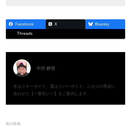
Facebook
X
Bluesky
Threads
中沢 静登
冬はスキーガイド、夏はリバーガイド。ニセコの季節に
合わせた【一番良い！】をご案内します。
投
前の投稿