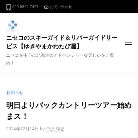
コ
090-8899-7477
お問い合わせ
ン
テ
ン
ニセコのスキーガイド＆リバーガイドサー
ツ
メ
へ
ビス【ゆきやまかわたび屋】
ニ
ス
ニセコを中心に北海道のアドベンチャーな楽しいをご案
ュ
ー
キ
内！
ッ
プ
お知らせ
明日よりバックカントリーツアー始め
まス！
2024年12月14日
by
中沢 静登