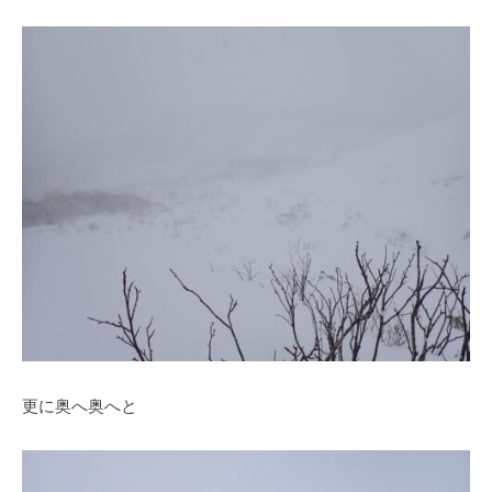
更に奥へ奥へと